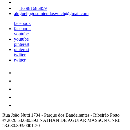
16 981685859
alugueljogosnintendoswitch@gmail.com
facebook
facebook
youtube
youtube
pinterest
pinterest
twitter
twitter
Rua João Nutti 1704
-
Parque dos Bandeirantes
-
Ribeirão Preto
© 2026 53.680.893 NATHAN DE AGUIAR MASSON
CNPJ:
53.680.893/0001-20