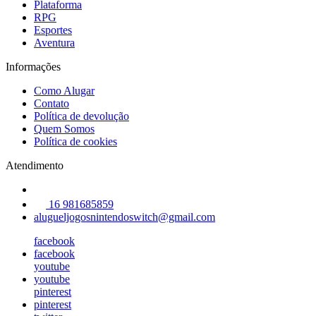
Plataforma
RPG
Esportes
Aventura
Informações
Como Alugar
Contato
Política de devolução
Quem Somos
Política de cookies
Atendimento
16 981685859
alugueljogosnintendoswitch@gmail.com
facebook
facebook
youtube
youtube
pinterest
pinterest